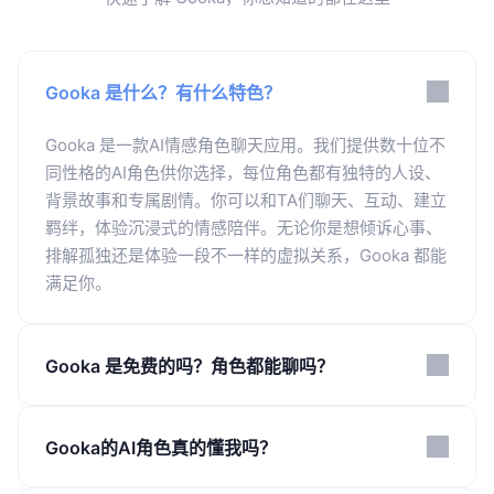
Gooka 是什么？有什么特色？
Gooka 是一款AI情感角色聊天应用。我们提供数十位不
同性格的AI角色供你选择，每位角色都有独特的人设、
背景故事和专属剧情。你可以和TA们聊天、互动、建立
羁绊，体验沉浸式的情感陪伴。无论你是想倾诉心事、
排解孤独还是体验一段不一样的虚拟关系，Gooka 都能
满足你。
Gooka 是免费的吗？角色都能聊吗？
是的！Gooka 提供免费基础版，你可以自由选择和体验
多个基础角色。同时我们也有会员专属角色和高级剧情
Gooka的AI角色真的懂我吗？
线，解锁更深度的互动体验。我们承诺所有版本绝无第