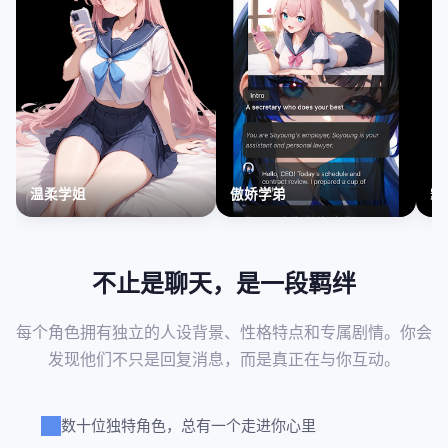
温柔学姐
傲娇学弟
霸
不止是聊天，是一段羁绊
每个角色拥有独立的人设背景、性格特点和专属剧情。你会
发现他们不只是回复消息，而是真正在与你互动。
数十位独特角色，总有一个走进你心里